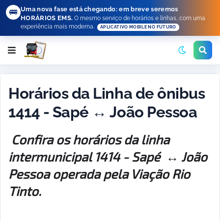
Uma nova fase está chegando: em breve seremos
🚌
HORÁRIOS EMS.
O mesmo serviço de horários e linhas, com uma
experiência mais moderna.
APLICATIVO MOBILE NO FUTURO
Horários da Linha de ônibus
1414 - Sapé ↔ João Pessoa
Confira os horários da linha
intermunicipal 1414 - Sapé ↔ João
Pessoa operada pela Viação Rio
Tinto.